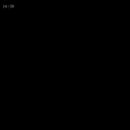
Autour de
14 / 58
Contz-Les-Bains (Moselle)
ACCUE