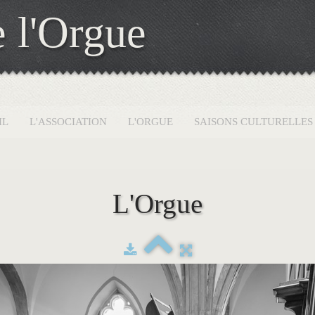
 l'Orgue
IL
L'ASSOCIATION
L'ORGUE
SAISONS CULTURELLE
L'Orgue