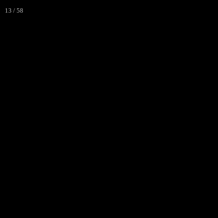
Autour de
13 / 58
Contz-Les-Bains (Moselle)
ACCUE